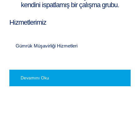
kendini ispatlamış bir çalışma grubu.
Hizmetlerimiz
Gümrük Müşavirliği Hizmetleri
D
Devamını Oku